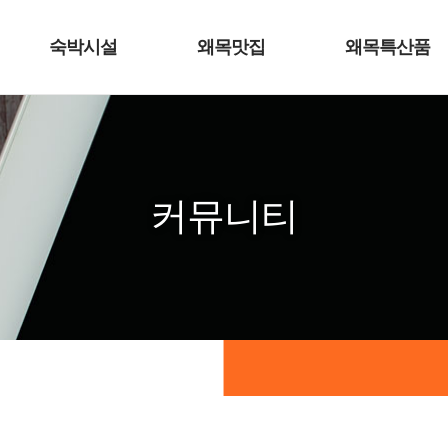
숙박시설
왜목맛집
왜목특산품
커뮤니티